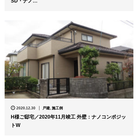
SD・ナノ…
2020.12.30
戸建
,
施工例
H様ご邸宅／2020年11月竣工 外壁：ナノコンポジッ
トW