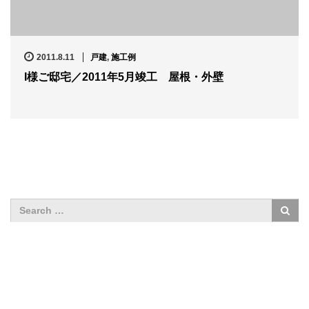
2011.8.11
戸建
,
施工例
I様ご邸宅／2011年5月竣工 屋根・外壁