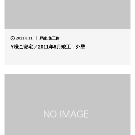
2011.8.11
戸建
,
施工例
Y様ご邸宅／2011年6月竣工 外壁