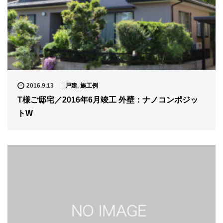
2016.9.13
戸建
,
施工例
T様ご邸宅／2016年6月竣工 外壁：ナノコンポジッ
トW