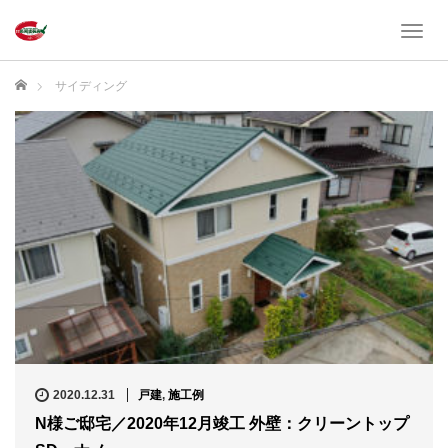
T
o
g
ホーム
サイディング
g
l
e
n
a
v
i
g
a
t
i
o
n
2020.12.31
戸建
,
施工例
N様ご邸宅／2020年12月竣工 外壁：クリーントップ