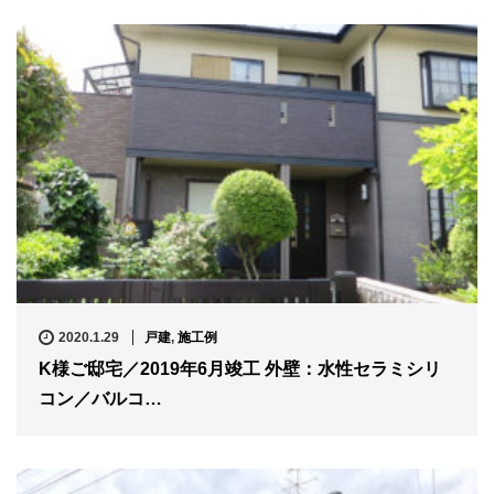
2020.1.29
戸建
,
施工例
K様ご邸宅／2019年6月竣工 外壁：水性セラミシリ
コン／バルコ…