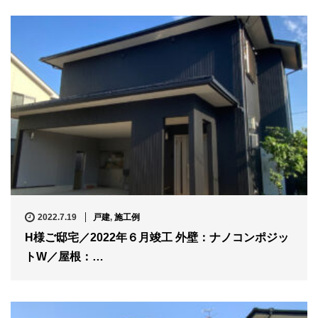
2022.7.19
戸建
,
施工例
H様ご邸宅／2022年６月竣工 外壁：ナノコンポジッ
トW／屋根：…