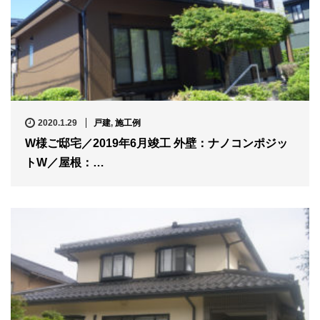
2020.1.29
戸建
,
施工例
W様ご邸宅／2019年6月竣工 外壁：ナノコンポジッ
トW／屋根：…