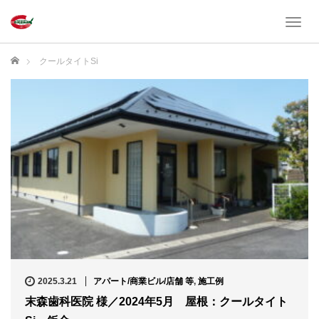
T
o
g
ホーム
クールタイトSi
g
l
e
n
a
v
i
g
a
t
i
o
n
2025.3.21
アパート/商業ビル/店舗 等
,
施工例
末森歯科医院 様／2024年5月 屋根：クールタイト