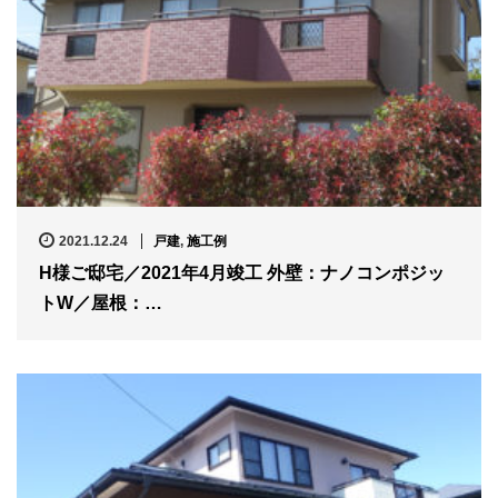
2021.12.24
戸建
,
施工例
H様ご邸宅／2021年4月竣工 外壁：ナノコンポジッ
トW／屋根：…