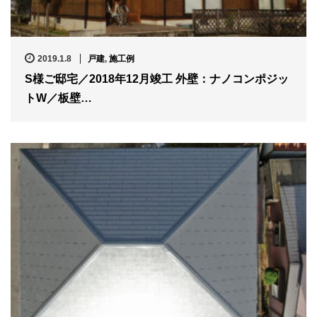
2019.1.8
戸建
,
施工例
S様ご邸宅／2018年12月竣工 外壁：ナノコンポジッ
トW／板壁…