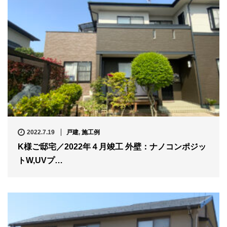
2022.7.19
戸建
,
施工例
K様ご邸宅／2022年４月竣工 外壁：ナノコンポジッ
トW,UVプ…