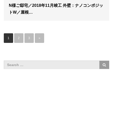
N様ご邸宅／2018年11月竣工 外壁：ナノコンポジッ
トW／屋根…
1
2
3
»