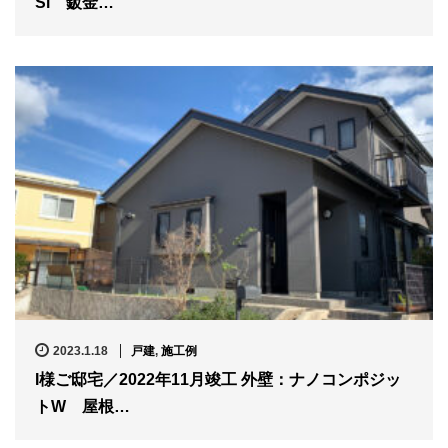
Si 鈑金…
2023.1.18
戸建
,
施工例
I様ご邸宅／2022年11月竣工 外壁：ナノコンポジッ
トW 屋根…