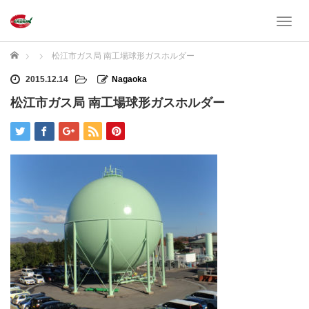
T
o
g
ホーム
松江市ガス局 南工場球形ガスホルダー
g
l
2015.12.14
Nagaoka
e
松江市ガス局 南工場球形ガスホルダー
n
a
v
i
g
a
t
i
o
n