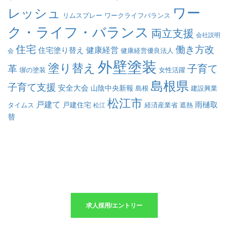
ワー
レッシュ
リムスプレー
ワークライフバランス
ク・ライフ・バランス
両立支援
会社説明
住宅
働き方改
健康経営
住宅塗り替え
会
健康経営優良法人
外壁塗装
塗り替え
子育て
革
塀の塗装
女性活躍
島根県
子育て支援
安全大会
山陰中央新報
島根
建設興業
松江市
戸建て
戸建住宅
雨樋取
遮熱
タイムス
松江
経済産業省
替
求人採用のエントリーはこちら
求人採用/エントリー