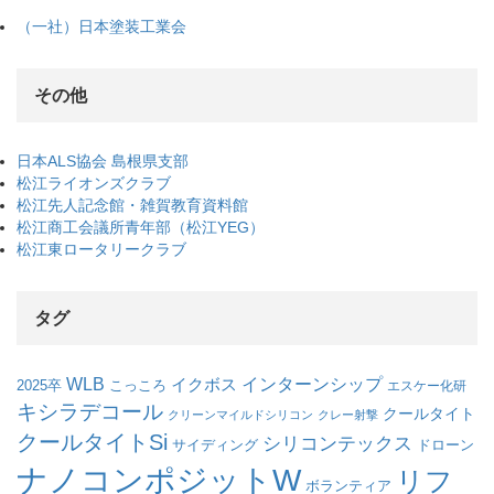
（一社）日本塗装工業会
その他
日本ALS協会 島根県支部
松江ライオンズクラブ
松江先人記念館・雑賀教育資料館
松江商工会議所青年部（松江YEG）
松江東ロータリークラブ
タグ
WLB
インターンシップ
イクボス
こっころ
2025卒
エスケー化研
キシラデコール
クールタイト
クリーンマイルドシリコン
クレー射撃
クールタイトSi
シリコンテックス
サイディング
ドローン
ナノコンポジットW
リフ
ボランティア