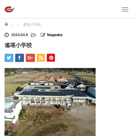
T
o
g
ホーム
遙堪小学校
g
l
2024.04.9
Nagaoka
e
遙堪小学校
n
a
v
i
g
a
t
i
o
n