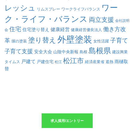
ワー
レッシュ
リムスプレー
ワークライフバランス
ク・ライフ・バランス
両立支援
会社説明
住宅
働き方改
健康経営
住宅塗り替え
会
健康経営優良法人
外壁塗装
塗り替え
子育て
革
塀の塗装
女性活躍
島根県
子育て支援
安全大会
山陰中央新報
島根
建設興業
松江市
戸建て
戸建住宅
雨樋取
遮熱
タイムス
松江
経済産業省
替
求人採用のエントリーはこちら
求人採用/エントリー