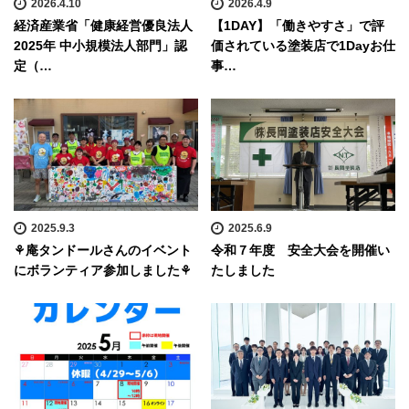
2026.4.10
2026.4.9
経済産業省「健康経営優良法人
【1DAY】「働きやすさ」で評
2025年 中小規模法人部門」認
価されている塗装店で1Dayお仕
定（…
事…
2025.9.3
2025.6.9
⚘庵タンドールさんのイベント
令和７年度 安全大会を開催い
にボランティア参加しました⚘
たしました