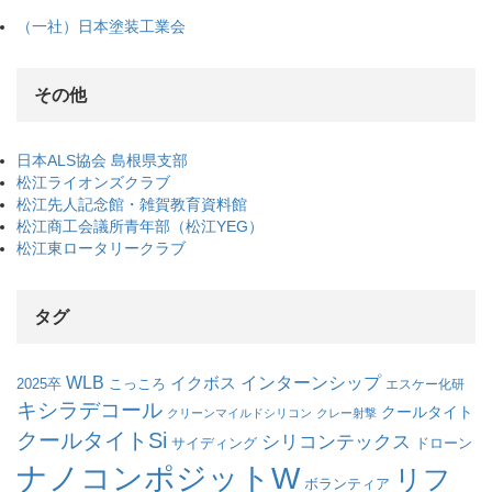
（一社）日本塗装工業会
その他
日本ALS協会 島根県支部
松江ライオンズクラブ
松江先人記念館・雑賀教育資料館
松江商工会議所青年部（松江YEG）
松江東ロータリークラブ
タグ
WLB
インターンシップ
イクボス
こっころ
2025卒
エスケー化研
キシラデコール
クールタイト
クリーンマイルドシリコン
クレー射撃
クールタイトSi
シリコンテックス
サイディング
ドローン
ナノコンポジットW
リフ
ボランティア