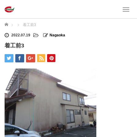
T
o
g
ホーム
着工前3
g
l
2022.07.19
Nagaoka
e
着工前3
n
a
v
i
g
a
t
i
o
n