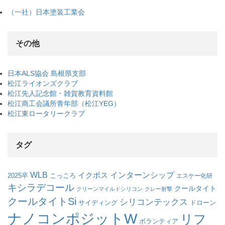
（一社）日本塗装工業会
その他
日本ALS協会 島根県支部
松江ライオンズクラブ
松江先人記念館・雑賀教育資料館
松江商工会議所青年部（松江YEG）
松江東ロータリークラブ
タグ
WLB
インターンシップ
イクボス
こっころ
2025卒
エスケー化研
キシラデコール
クールタイト
クリーンマイルドシリコン
クレー射撃
クールタイトSi
シリコンテックス
サイディング
ドローン
ナノコンポジットW
リフ
ボランティア