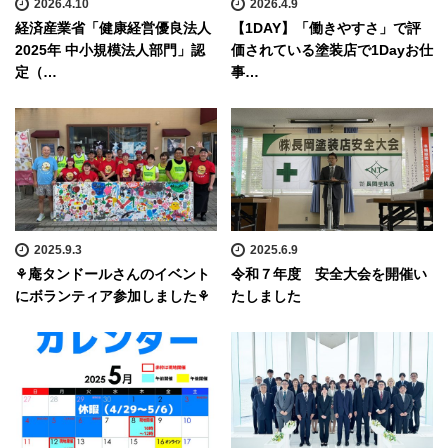
2026.4.10
2026.4.9
経済産業省「健康経営優良法人
【1DAY】「働きやすさ」で評
2025年 中小規模法人部門」認
価されている塗装店で1Dayお仕
定（…
事…
2025.9.3
2025.6.9
⚘庵タンドールさんのイベント
令和７年度 安全大会を開催い
にボランティア参加しました⚘
たしました