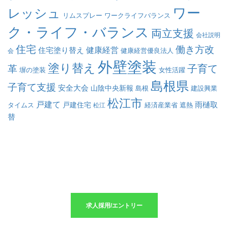
ワー
レッシュ
リムスプレー
ワークライフバランス
ク・ライフ・バランス
両立支援
会社説明
住宅
働き方改
健康経営
住宅塗り替え
会
健康経営優良法人
外壁塗装
塗り替え
子育て
革
塀の塗装
女性活躍
島根県
子育て支援
安全大会
山陰中央新報
島根
建設興業
松江市
戸建て
戸建住宅
雨樋取
遮熱
タイムス
松江
経済産業省
替
求人採用のエントリーはこちら
求人採用/エントリー