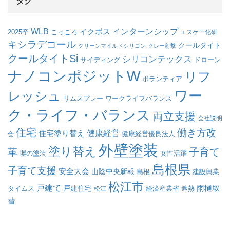
タグ
WLB
インターンシップ
イクボス
こっころ
2025卒
エスケー化研
キシラデコール
クールタイト
クリーンマイルドシリコン
クレー射撃
クールタイトSi
シリコンテックス
サイディング
ドローン
ナノコンポジットW
リフ
ボランティア
ワー
レッシュ
リムスプレー
ワークライフバランス
ク・ライフ・バランス
両立支援
会社説明
住宅
働き方改
健康経営
住宅塗り替え
会
健康経営優良法人
外壁塗装
塗り替え
子育て
革
塀の塗装
女性活躍
島根県
子育て支援
安全大会
山陰中央新報
島根
建設興業
松江市
戸建て
戸建住宅
雨樋取
遮熱
タイムス
松江
経済産業省
替