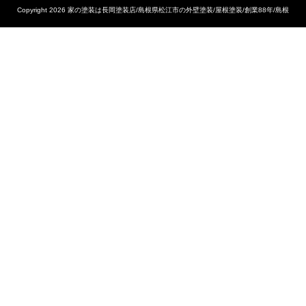
Copyright 2026 家の塗装は長岡塗装店/島根県松江市の外壁塗装/屋根塗装/創業88年/島根
No.1の施工実績