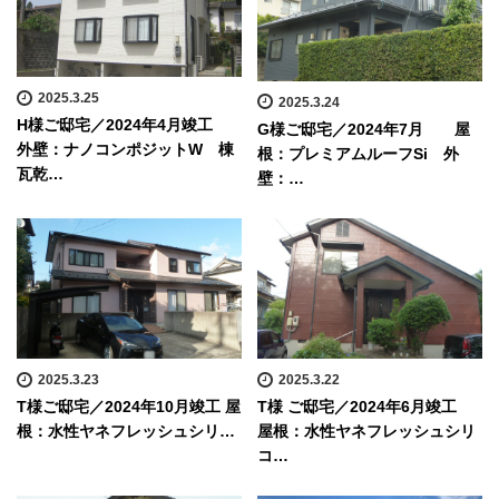
2025.3.25
2025.3.24
H様ご邸宅／2024年4月竣工
G様ご邸宅／2024年7月 屋
外壁：ナノコンポジットW 棟
根：プレミアムルーフSi 外
瓦乾…
壁：…
2025.3.23
2025.3.22
T様ご邸宅／2024年10月竣工 屋
T様 ご邸宅／2024年6月竣工
根：水性ヤネフレッシュシリ…
屋根：水性ヤネフレッシュシリ
コ…