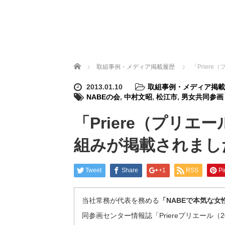
ホーム
取組事例・メディア掲載履歴
「Prier
2013.01.10
取組事例・メディア掲載
NABEの会
,
中村文昭
,
松江市
,
男女共同参画
「Priere（プリエー
組みが掲載されまし
Tweet
Share
+1
RSS
Pi
当社常務が代表を務める
「NABEで本気な女
同参画センター情報誌「Priereプリエール（2