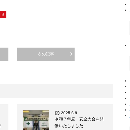
n it
次の記事
2025.6.9
令和７年度 安全大会を開
部
催いたしました