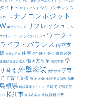
クール
クールタイト
マイルドシリコン
クレー射撃
タイトSi
シリコンテックス
サイディング
ナノコンポジット
ドローン
W
リフレッシュ
リム
ボランティア
ワーク・
スプレー
ワークライフバランス
ライフ・バランス
両立支
援
住宅
健康経営
住宅塗り替え
会社説明会
塗
働き方改革
塀の塗装
健康経営優良法人
外壁塗装
り替え
子育
女性活躍
て
子育て支援
安全大会
山陰中央新報
島根
島根県
戸建て
戸建住宅
建設興業タイムス
松江市
雨樋取替
遮熱
松江
経済産業省