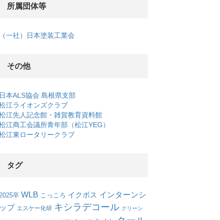
所属団体等
（一社）日本塗装工業会
その他
日本ALS協会 島根県支部
松江ライオンズクラブ
松江先人記念館・雑賀教育資料館
松江商工会議所青年部（松江YEG）
松江東ロータリークラブ
タグ
WLB
インターンシ
イクボス
こっころ
2025卒
キシラデコール
ップ
エスケー化研
クリーン