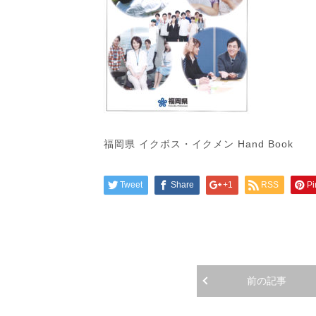
福岡県 イクボス・イクメン Hand Book
Tweet
Share
+1
RSS
Pi
前の記事