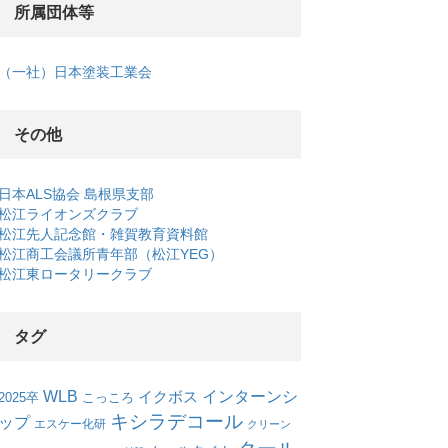
所属団体等
（一社）日本塗装工業会
その他
日本ALS協会 島根県支部
松江ライオンズクラブ
松江先人記念館・雑賀教育資料館
松江商工会議所青年部（松江YEG）
松江東ロータリークラブ
タグ
WLB
インターンシ
イクボス
こっころ
2025卒
キシラデコール
ップ
エスケー化研
クリーン