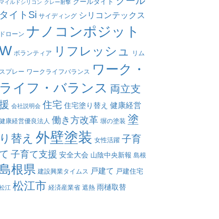
クール
クールタイト
マイルドシリコン
クレー射撃
タイトSi
シリコンテックス
サイディング
ナノコンポジット
ドローン
W
リフレッシュ
リム
ボランティア
ワーク・
スプレー
ワークライフバランス
ライフ・バランス
両立支
援
住宅
健康経営
住宅塗り替え
会社説明会
塗
働き方改革
塀の塗装
健康経営優良法人
外壁塗装
り替え
子育
女性活躍
て
子育て支援
安全大会
山陰中央新報
島根
島根県
戸建て
戸建住宅
建設興業タイムス
松江市
雨樋取替
遮熱
松江
経済産業省