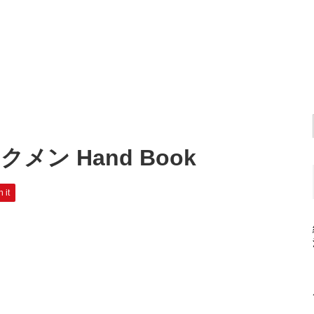
メン Hand Book
n it