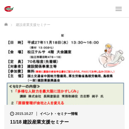
T
o
g
ホーム
建設産業支援セミナー
g
l
e
n
a
v
i
g
a
t
i
o
n
2015.10.27
イベント・セミナー情報
11/18 建設産業支援セミナー