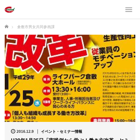
T
o
g
ホーム
倉敷市男女共同参画課
g
l
e
n
a
v
i
g
a
t
i
o
n
2016.12.9
イベント・セミナー情報