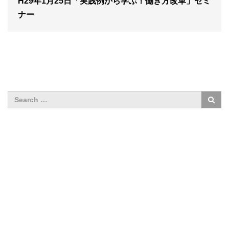
H29年1月25日「実践例から学ぶ！働き方改革」セミ
ナー
求人採用のエントリーはこちら