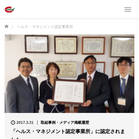
T
o
g
ホーム
ヘルス・マネジメント認定事業所
g
l
e
n
a
v
i
g
a
t
i
o
n
2017.3.31
取組事例・メディア掲載履歴
「ヘルス・マネジメント認定事業所」に認定されま