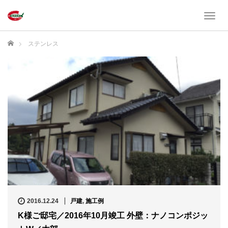
T
o
g
ホーム
ステンレス
g
l
e
n
a
v
i
g
a
t
i
o
n
2016.12.24
戸建
,
施工例
K様ご邸宅／2016年10月竣工 外壁：ナノコンポジッ