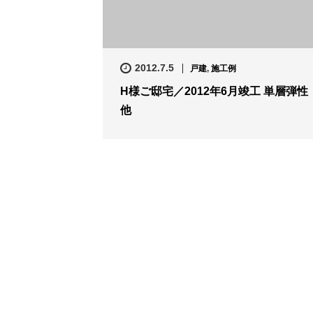
2012.7.5
戸建
,
施工例
H様ご邸宅／2012年6月竣工 単層弾性
他