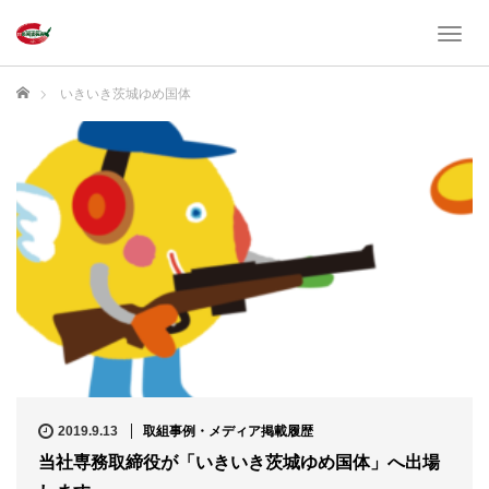
T
o
g
ホーム
いきいき茨城ゆめ国体
g
l
e
n
a
v
i
g
a
t
i
o
n
2019.9.13
取組事例・メディア掲載履歴
当社専務取締役が「いきいき茨城ゆめ国体」へ出場