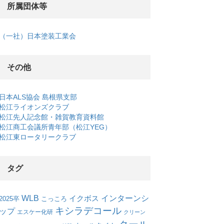
所属団体等
（一社）日本塗装工業会
その他
日本ALS協会 島根県支部
松江ライオンズクラブ
松江先人記念館・雑賀教育資料館
松江商工会議所青年部（松江YEG）
松江東ロータリークラブ
タグ
WLB
インターンシ
イクボス
こっころ
2025卒
キシラデコール
ップ
エスケー化研
クリーン