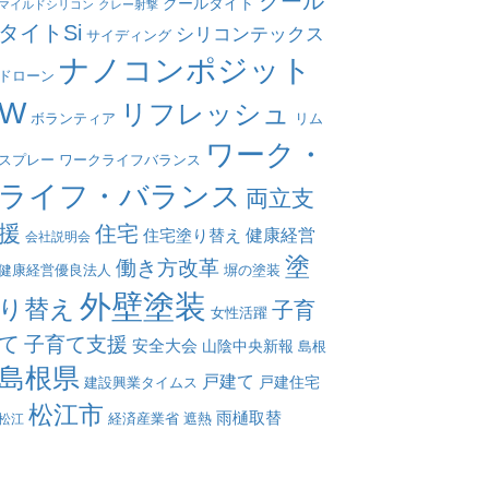
クール
クールタイト
マイルドシリコン
クレー射撃
タイトSi
シリコンテックス
サイディング
ナノコンポジット
ドローン
W
リフレッシュ
リム
ボランティア
ワーク・
スプレー
ワークライフバランス
ライフ・バランス
両立支
援
住宅
健康経営
住宅塗り替え
会社説明会
塗
働き方改革
塀の塗装
健康経営優良法人
外壁塗装
り替え
子育
女性活躍
て
子育て支援
安全大会
山陰中央新報
島根
島根県
戸建て
戸建住宅
建設興業タイムス
松江市
雨樋取替
遮熱
松江
経済産業省