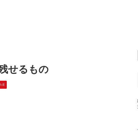
残せるもの
n it