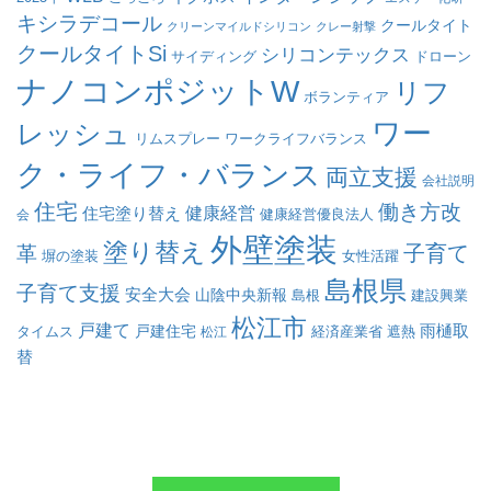
キシラデコール
クールタイト
クリーンマイルドシリコン
クレー射撃
クールタイトSi
シリコンテックス
サイディング
ドローン
ナノコンポジットW
リフ
ボランティア
ワー
レッシュ
リムスプレー
ワークライフバランス
ク・ライフ・バランス
両立支援
会社説明
住宅
働き方改
健康経営
住宅塗り替え
会
健康経営優良法人
外壁塗装
塗り替え
子育て
革
塀の塗装
女性活躍
島根県
子育て支援
安全大会
山陰中央新報
島根
建設興業
松江市
戸建て
戸建住宅
雨樋取
遮熱
タイムス
松江
経済産業省
替
求人採用のエントリーはこちら