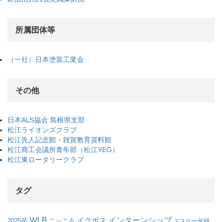
所属団体等
（一社）日本塗装工業会
その他
日本ALS協会 島根県支部
松江ライオンズクラブ
松江先人記念館・雑賀教育資料館
松江商工会議所青年部（松江YEG）
松江東ロータリークラブ
タグ
WLB
インターンシップ
イクボス
こっころ
2025卒
エスケー化研