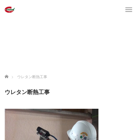
T
o
g
g
l
e
n
a
v
i
g
ホーム
ウレタン断熱工事
a
t
ウレタン断熱工事
i
o
n