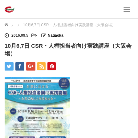
T
o
g
ホーム
10月6,7日 CSR・人権担当者向け実践講座（大阪会場）
g
l
2016.09.5
Nagaoka
e
10月6,7日 CSR・人権担当者向け実践講座（大阪会
n
場）
a
v
i
g
a
t
i
o
n