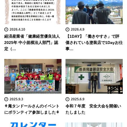
2026.4.10
2026.4.9
経済産業省「健康経営優良法人
【1DAY】「働きやすさ」で評
2025年 中小規模法人部門」認
価されている塗装店で1Dayお仕
定（…
事…
2025.9.3
2025.6.9
⚘庵タンドールさんのイベント
令和７年度 安全大会を開催い
にボランティア参加しました⚘
たしました