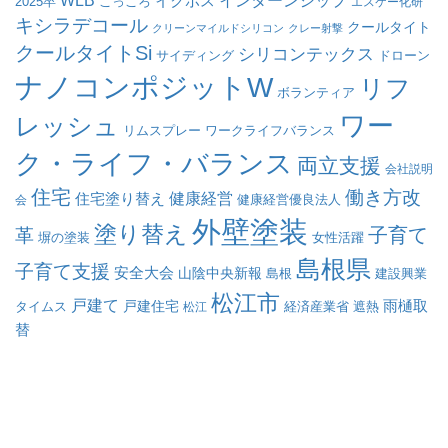
WLB
インターンシップ
イクボス
こっころ
2025卒
エスケー化研
キシラデコール
クールタイト
クリーンマイルドシリコン
クレー射撃
クールタイトSi
シリコンテックス
サイディング
ドローン
ナノコンポジットW
リフ
ボランティア
ワー
レッシュ
リムスプレー
ワークライフバランス
ク・ライフ・バランス
両立支援
会社説明
住宅
働き方改
健康経営
住宅塗り替え
会
健康経営優良法人
外壁塗装
塗り替え
子育て
革
塀の塗装
女性活躍
島根県
子育て支援
安全大会
山陰中央新報
島根
建設興業
松江市
戸建て
戸建住宅
雨樋取
遮熱
タイムス
松江
経済産業省
替