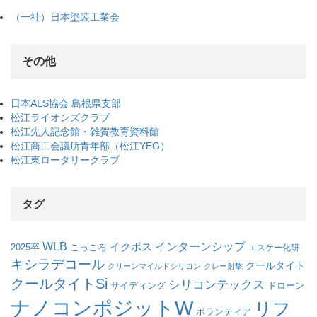
（一社）日本塗装工業会
その他
日本ALS協会 島根県支部
松江ライオンズクラブ
松江先人記念館・雑賀教育資料館
松江商工会議所青年部（松江YEG）
松江東ロータリークラブ
タグ
WLB
インターンシップ
イクボス
こっころ
2025卒
エスケー化研
キシラデコール
クールタイト
クリーンマイルドシリコン
クレー射撃
クールタイトSi
シリコンテックス
サイディング
ドローン
ナノコンポジットW
リフ
ボランティア