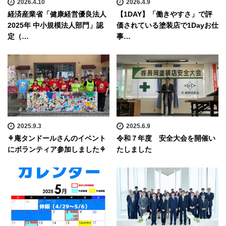
2026.4.10
2026.4.9
経済産業省「健康経営優良法人
【1DAY】「働きやすさ」で評
2025年 中小規模法人部門」認
価されている塗装店で1Dayお仕
定（…
事…
2025.9.3
2025.6.9
⚘庵タンドールさんのイベント
令和７年度 安全大会を開催い
にボランティア参加しました⚘
たしました