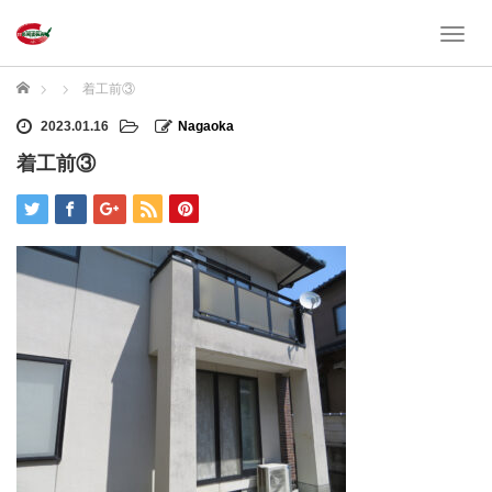
T
o
g
ホーム
着工前③
g
l
2023.01.16
Nagaoka
e
着工前③
n
a
v
i
g
a
t
i
o
n