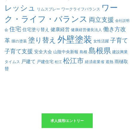
ワー
レッシュ
リムスプレー
ワークライフバランス
ク・ライフ・バランス
両立支援
会社説明
住宅
働き方改
健康経営
住宅塗り替え
会
健康経営優良法人
外壁塗装
塗り替え
子育て
革
塀の塗装
女性活躍
島根県
子育て支援
安全大会
山陰中央新報
島根
建設興業
松江市
戸建て
戸建住宅
雨樋取
遮熱
タイムス
松江
経済産業省
替
求人採用のエントリーはこちら
求人採用/エントリー