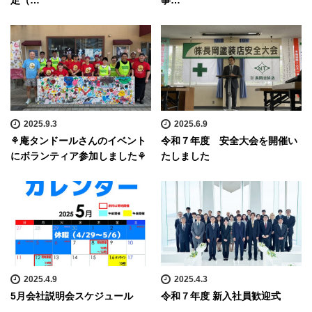
定（…
事…
2025.9.3
2025.6.9
⚘庵タンドールさんのイベント
令和７年度 安全大会を開催い
にボランティア参加しました⚘
たしました
2025.4.9
2025.4.3
5月会社説明会スケジュール
令和７年度 新入社員歓迎式