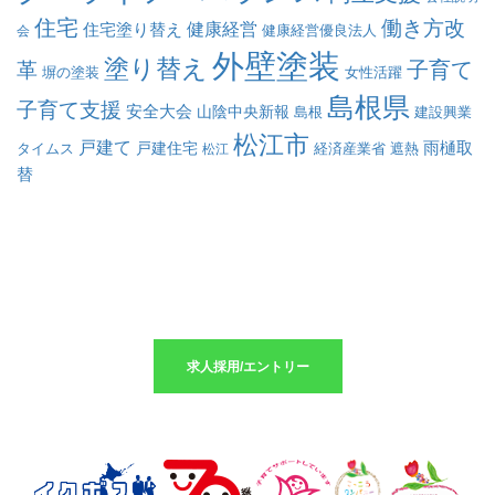
住宅
働き方改
健康経営
住宅塗り替え
会
健康経営優良法人
外壁塗装
塗り替え
子育て
革
塀の塗装
女性活躍
島根県
子育て支援
安全大会
山陰中央新報
島根
建設興業
松江市
戸建て
戸建住宅
雨樋取
遮熱
タイムス
松江
経済産業省
替
求人採用のエントリーはこちら
求人採用/エントリー