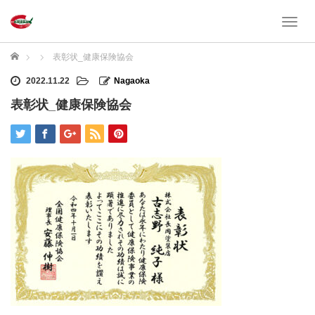
T
o
g
ホーム
表彰状_健康保険協会
g
l
2022.11.22
Nagaoka
e
表彰状_健康保険協会
n
a
v
i
g
a
t
i
o
n