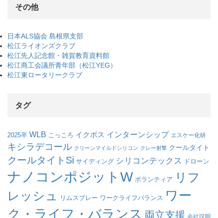
その他
日本ALS協会 島根県支部
松江ライオンズクラブ
松江先人記念館・雑賀教育資料館
松江商工会議所青年部（松江YEG）
松江東ロータリークラブ
タグ
WLB
インターンシップ
イクボス
こっころ
2025卒
エスケー化研
キシラデコール
クールタイト
クリーンマイルドシリコン
クレー射撃
クールタイトSi
シリコンテックス
サイディング
ドローン
ナノコンポジットW
リフ
ボランティア
ワー
レッシュ
リムスプレー
ワークライフバランス
ク・ライフ・バランス
両立支援
会社説明