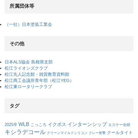
所属団体等
（一社）日本塗装工業会
その他
日本ALS協会 島根県支部
松江ライオンズクラブ
松江先人記念館・雑賀教育資料館
松江商工会議所青年部（松江YEG）
松江東ロータリークラブ
タグ
WLB
インターンシップ
イクボス
こっころ
2025卒
エスケー化研
キシラデコール
クールタイト
クリーンマイルドシリコン
クレー射撃