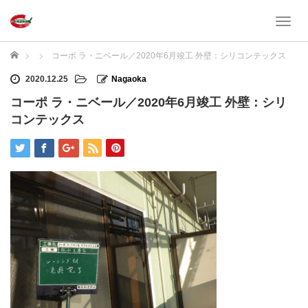
T
o
g
ホーム
コーポ ラ・ニベール／2020年6月竣工 外壁：シリコンテックス
g
l
2020.12.25
Nagaoka
e
コーポ ラ・ニベール／2020年6月竣工 外壁：シリ
n
コンテックス
a
v
i
g
a
t
i
o
n