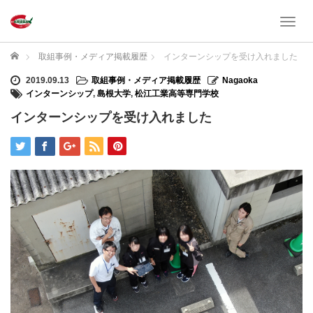
T
o
g
ホーム
取組事例・メディア掲載履歴
インターンシップを受け入れました
g
l
2019.09.13
取組事例・メディア掲載履歴
Nagaoka
e
インターンシップ
,
島根大学
,
松江工業高等専門学校
n
インターンシップを受け入れました
a
v
i
g
a
t
i
o
n