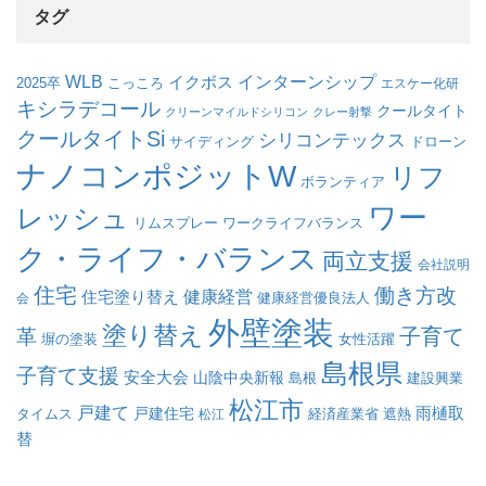
タグ
WLB
インターンシップ
イクボス
こっころ
2025卒
エスケー化研
キシラデコール
クールタイト
クリーンマイルドシリコン
クレー射撃
クールタイトSi
シリコンテックス
サイディング
ドローン
ナノコンポジットW
リフ
ボランティア
ワー
レッシュ
リムスプレー
ワークライフバランス
ク・ライフ・バランス
両立支援
会社説明
住宅
働き方改
健康経営
住宅塗り替え
会
健康経営優良法人
外壁塗装
塗り替え
子育て
革
塀の塗装
女性活躍
島根県
子育て支援
安全大会
山陰中央新報
島根
建設興業
松江市
戸建て
戸建住宅
雨樋取
遮熱
タイムス
松江
経済産業省
替