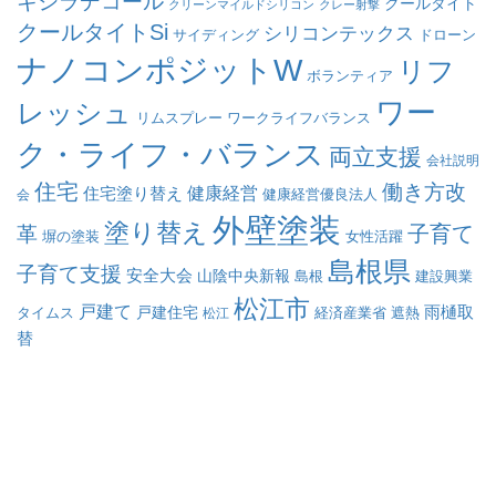
キシラデコール
クールタイト
クリーンマイルドシリコン
クレー射撃
クールタイトSi
シリコンテックス
サイディング
ドローン
ナノコンポジットW
リフ
ボランティア
ワー
レッシュ
リムスプレー
ワークライフバランス
ク・ライフ・バランス
両立支援
会社説明
住宅
働き方改
健康経営
住宅塗り替え
会
健康経営優良法人
外壁塗装
塗り替え
子育て
革
塀の塗装
女性活躍
島根県
子育て支援
安全大会
山陰中央新報
島根
建設興業
松江市
戸建て
戸建住宅
雨樋取
遮熱
タイムス
松江
経済産業省
替
求人採用のエントリーはこちら