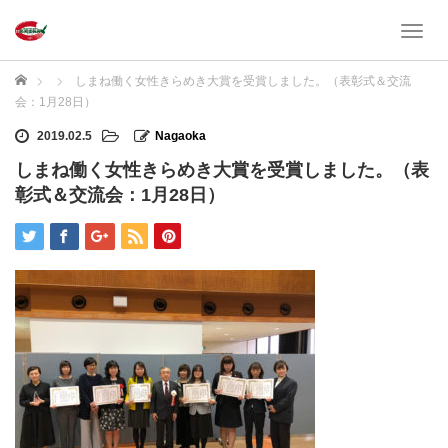
T
o
g
ホーム
しまね働く女性きらめき大賞を受賞しました。（表彰式＆交流
g
会：1月28日）
l
e
2019.02.5
Nagaoka
n
しまね働く女性きらめき大賞を受賞しました。（表
a
彰式＆交流会：1月28日）
v
i
g
a
t
i
o
n