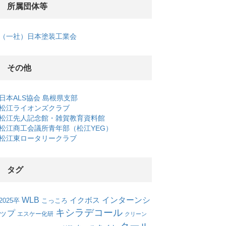
所属団体等
（一社）日本塗装工業会
その他
日本ALS協会 島根県支部
松江ライオンズクラブ
松江先人記念館・雑賀教育資料館
松江商工会議所青年部（松江YEG）
松江東ロータリークラブ
タグ
WLB
インターンシ
イクボス
こっころ
2025卒
キシラデコール
ップ
エスケー化研
クリーン