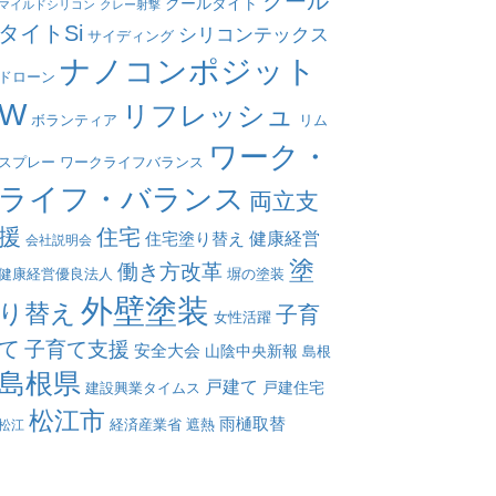
クール
クールタイト
マイルドシリコン
クレー射撃
タイトSi
シリコンテックス
サイディング
ナノコンポジット
ドローン
W
リフレッシュ
リム
ボランティア
ワーク・
スプレー
ワークライフバランス
ライフ・バランス
両立支
援
住宅
健康経営
住宅塗り替え
会社説明会
塗
働き方改革
塀の塗装
健康経営優良法人
外壁塗装
り替え
子育
女性活躍
て
子育て支援
安全大会
山陰中央新報
島根
島根県
戸建て
戸建住宅
建設興業タイムス
松江市
雨樋取替
遮熱
松江
経済産業省