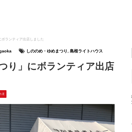
にボランティア出店しました
gaoka
しののめ・ゆめまつり
,
島根ライトハウス
つり」にボランティア出店
n it