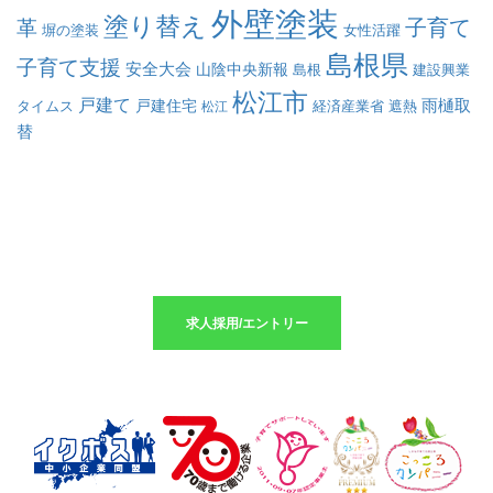
外壁塗装
塗り替え
子育て
革
塀の塗装
女性活躍
島根県
子育て支援
安全大会
山陰中央新報
島根
建設興業
松江市
戸建て
戸建住宅
雨樋取
遮熱
タイムス
松江
経済産業省
替
求人採用のエントリーはこちら
求人採用/エントリー