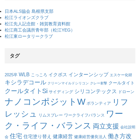
日本ALS協会 島根県支部
松江ライオンズクラブ
松江先人記念館・雑賀教育資料館
松江商工会議所青年部（松江YEG）
松江東ロータリークラブ
タグ
WLB
インターンシップ
イクボス
こっころ
2025卒
エスケー化研
キシラデコール
クールタイト
クリーンマイルドシリコン
クレー射撃
クールタイトSi
シリコンテックス
サイディング
ドローン
ナノコンポジットW
リフ
ボランティア
ワー
レッシュ
リムスプレー
ワークライフバランス
ク・ライフ・バランス
両立支援
会社説明
住宅
働き方改
健康経営
住宅塗り替え
会
健康経営優良法人