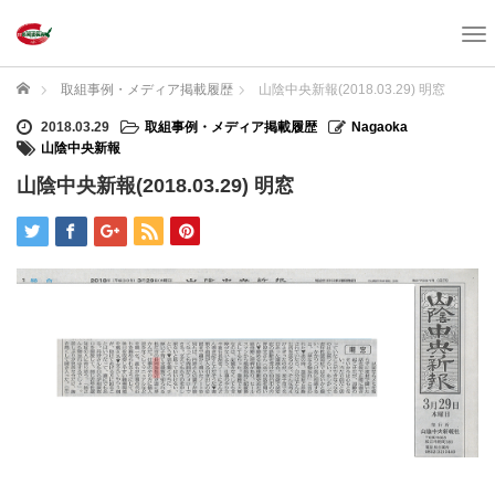
T
o
g
ホーム
取組事例・メディア掲載履歴
山陰中央新報(2018.03.29) 明窓
g
l
2018.03.29
取組事例・メディア掲載履歴
Nagaoka
e
山陰中央新報
n
山陰中央新報(2018.03.29) 明窓
a
v
i
g
a
t
i
o
n