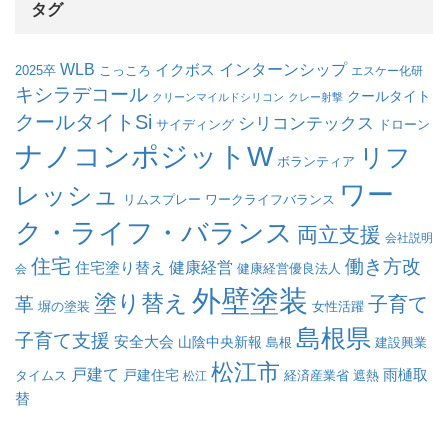
タグ
WLB
インターンシップ
イクボス
こっころ
2025卒
エスケー化研
キシラデコール
クールタイト
クリーンマイルドシリコン
クレー射撃
クールタイトSi
シリコンテックス
サイディング
ドローン
ナノコンポジットW
リフ
ボランティア
ワー
レッシュ
リムスプレー
ワークライフバランス
ク・ライフ・バランス
両立支援
会社説明
住宅
働き方改
健康経営
住宅塗り替え
会
健康経営優良法人
外壁塗装
塗り替え
子育て
革
塀の塗装
女性活躍
島根県
子育て支援
安全大会
山陰中央新報
島根
建設興業
松江市
戸建て
戸建住宅
雨樋取
遮熱
タイムス
松江
経済産業省
替