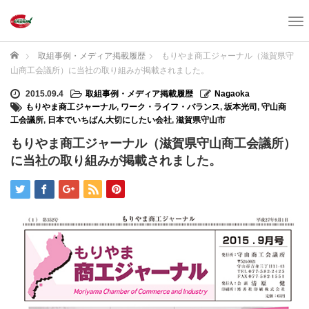
T
o
g
ホーム
取組事例・メディア掲載履歴
もりやま商工ジャーナル（滋賀県守
g
山商工会議所）に当社の取り組みが掲載されました。
l
e
2015.09.4
取組事例・メディア掲載履歴
Nagaoka
n
もりやま商工ジャーナル
,
ワーク・ライフ・バランス
,
坂本光司
,
守山商
a
工会議所
,
日本でいちばん大切にしたい会社
,
滋賀県守山市
v
もりやま商工ジャーナル（滋賀県守山商工会議所）
i
に当社の取り組みが掲載されました。
g
a
t
i
o
n