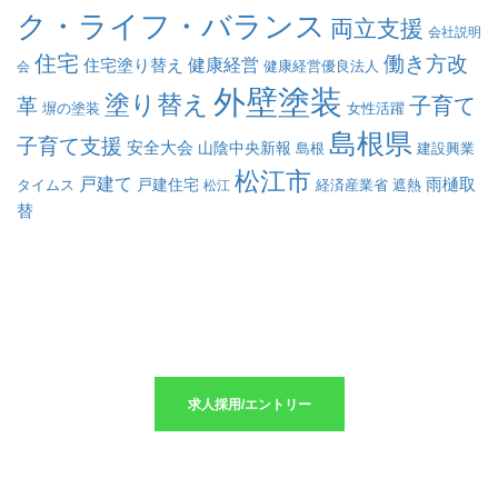
ク・ライフ・バランス
両立支援
会社説明
住宅
働き方改
健康経営
住宅塗り替え
会
健康経営優良法人
外壁塗装
塗り替え
子育て
革
塀の塗装
女性活躍
島根県
子育て支援
安全大会
山陰中央新報
島根
建設興業
松江市
戸建て
戸建住宅
雨樋取
遮熱
タイムス
松江
経済産業省
替
求人採用のエントリーはこちら
求人採用/エントリー