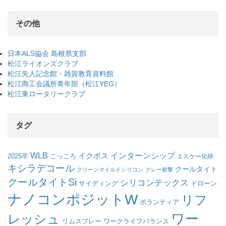
その他
日本ALS協会 島根県支部
松江ライオンズクラブ
松江先人記念館・雑賀教育資料館
松江商工会議所青年部（松江YEG）
松江東ロータリークラブ
タグ
WLB
インターンシップ
イクボス
こっころ
2025卒
エスケー化研
キシラデコール
クールタイト
クリーンマイルドシリコン
クレー射撃
クールタイトSi
シリコンテックス
サイディング
ドローン
ナノコンポジットW
リフ
ボランティア
ワー
レッシュ
リムスプレー
ワークライフバランス