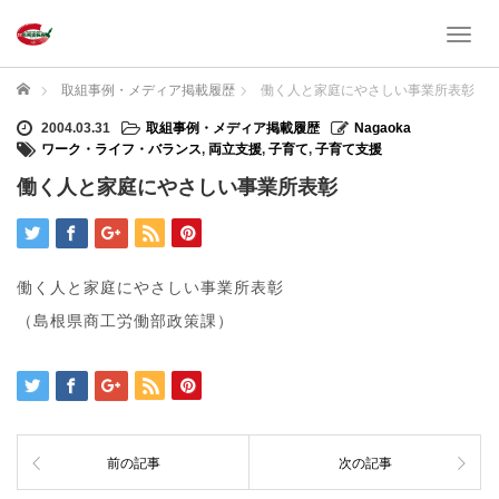
T
o
g
ホーム
取組事例・メディア掲載履歴
働く人と家庭にやさしい事業所表彰
g
l
2004.03.31
取組事例・メディア掲載履歴
Nagaoka
e
ワーク・ライフ・バランス
,
両立支援
,
子育て
,
子育て支援
n
働く人と家庭にやさしい事業所表彰
a
v
i
g
a
働く人と家庭にやさしい事業所表彰
t
（島根県商工労働部政策課）
i
o
n
前の記事
次の記事