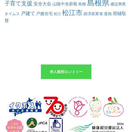
島根県
子育て支援
安全大会
山陰中央新報
島根
建設興業
松江市
戸建て
戸建住宅
雨樋取
遮熱
タイムス
松江
経済産業省
替
求人採用のエントリーはこちら
求人採用/エントリー