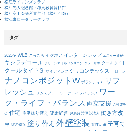
松江ライオンズクラブ
松江先人記念館・雑賀教育資料館
松江商工会議所青年部（松江YEG）
松江東ロータリークラブ
タグ
WLB
インターンシップ
イクボス
こっころ
2025卒
エスケー化研
キシラデコール
クールタイト
クリーンマイルドシリコン
クレー射撃
クールタイトSi
シリコンテックス
サイディング
ドローン
ナノコンポジットW
リフ
ボランティア
ワー
レッシュ
リムスプレー
ワークライフバランス
ク・ライフ・バランス
両立支援
会社説明
住宅
働き方改
健康経営
住宅塗り替え
会
健康経営優良法人
外壁塗装
塗り替え
子育て
革
塀の塗装
女性活躍