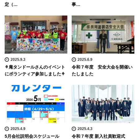
定（…
事…
2025.9.3
2025.6.9
⚘庵タンドールさんのイベント
令和７年度 安全大会を開催い
にボランティア参加しました⚘
たしました
2025.4.9
2025.4.3
5月会社説明会スケジュール
令和７年度 新入社員歓迎式