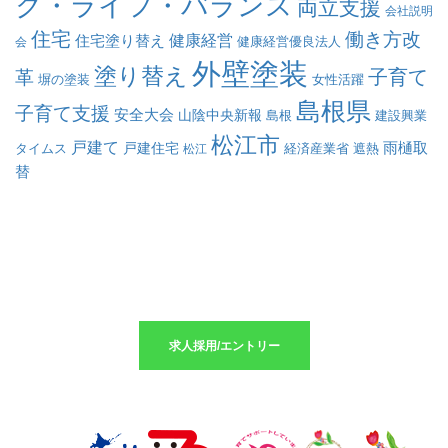
ク・ライフ・バランス
両立支援
会社説明
住宅
働き方改
健康経営
住宅塗り替え
会
健康経営優良法人
外壁塗装
塗り替え
子育て
革
塀の塗装
女性活躍
島根県
子育て支援
安全大会
山陰中央新報
島根
建設興業
松江市
戸建て
戸建住宅
雨樋取
遮熱
タイムス
松江
経済産業省
替
求人採用のエントリーはこちら
求人採用/エントリー