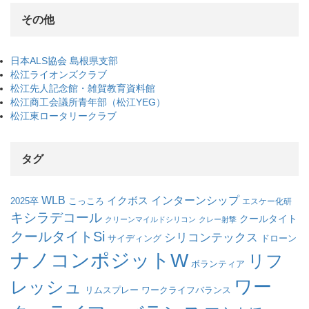
その他
日本ALS協会 島根県支部
松江ライオンズクラブ
松江先人記念館・雑賀教育資料館
松江商工会議所青年部（松江YEG）
松江東ロータリークラブ
タグ
WLB
インターンシップ
イクボス
こっころ
2025卒
エスケー化研
キシラデコール
クールタイト
クリーンマイルドシリコン
クレー射撃
クールタイトSi
シリコンテックス
サイディング
ドローン
ナノコンポジットW
リフ
ボランティア
ワー
レッシュ
リムスプレー
ワークライフバランス