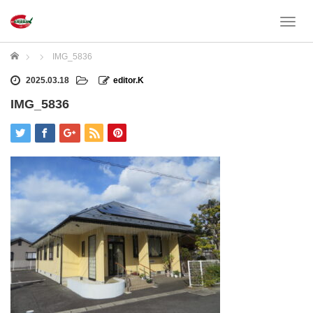
T
o
g
ホーム
IMG_5836
g
l
2025.03.18
editor.K
e
IMG_5836
n
a
v
i
g
a
t
i
o
n