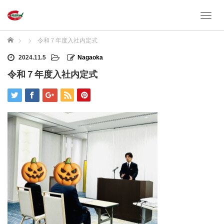
T
o
g
ホーム
令和７年度入社内定式
g
l
2024.11.5
Nagaoka
e
令和７年度入社内定式
n
a
v
i
g
a
t
i
o
n