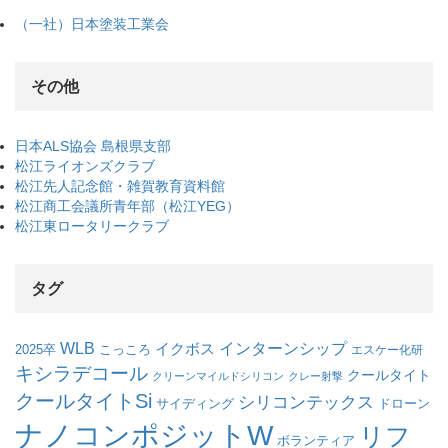
（一社）日本塗装工業会
その他
日本ALS協会 島根県支部
松江ライオンズクラブ
松江先人記念館・雑賀教育資料館
松江商工会議所青年部（松江YEG）
松江東ロータリークラブ
タグ
WLB
インターンシップ
イクボス
こっころ
2025卒
エスケー化研
キシラデコール
クールタイト
クリーンマイルドシリコン
クレー射撃
クールタイトSi
シリコンテックス
サイディング
ドローン
ナノコンポジットW
リフ
ボランティア