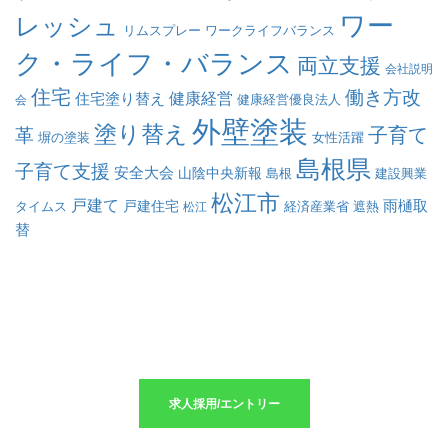
ワー
レッシュ
リムスプレー
ワークライフバランス
ク・ライフ・バランス
両立支援
会社説明
住宅
働き方改
健康経営
住宅塗り替え
会
健康経営優良法人
外壁塗装
塗り替え
子育て
革
塀の塗装
女性活躍
島根県
子育て支援
安全大会
山陰中央新報
島根
建設興業
松江市
戸建て
戸建住宅
雨樋取
遮熱
タイムス
松江
経済産業省
替
求人採用のエントリーはこちら
求人採用/エントリー