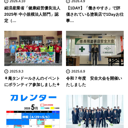
2026.4.10
2026.4.9
経済産業省「健康経営優良法人
【1DAY】「働きやすさ」で評
2025年 中小規模法人部門」認
価されている塗装店で1Dayお仕
定（…
事…
2025.9.3
2025.6.9
⚘庵タンドールさんのイベント
令和７年度 安全大会を開催い
にボランティア参加しました⚘
たしました